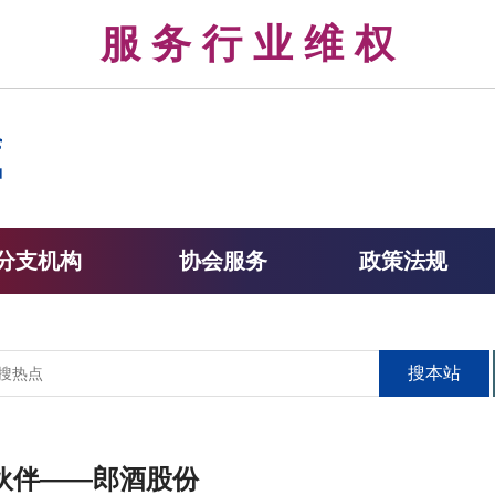
律 服 务 行 业 维 权 
分支机构
协会服务
政策法规
搜本站
伙伴——郎酒股份