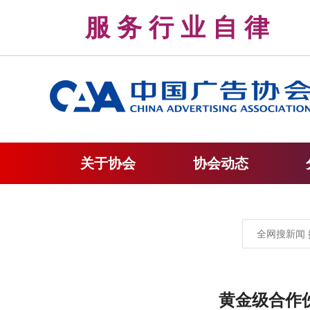
服 务 行 业 自 
关于协会
协会动态
黄金级合作