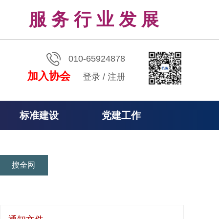
服 务 行 业 发 展
010-65924878
加入协会
登录
/
注册
标准建设
党建工作
搜全网