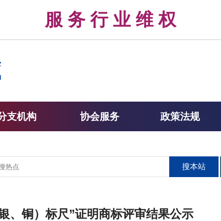
律 服 务 行 业 维 权 
分支机构
协会服务
政策法规
搜本站
“金（银、铜）标尺”证明商标评审结果公示