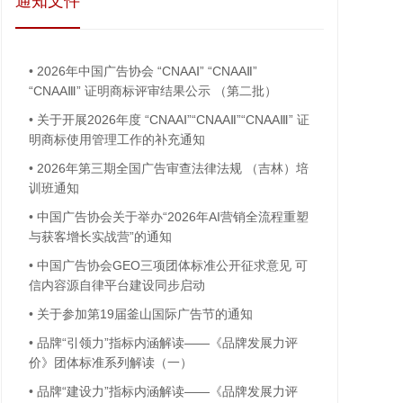
通知文件
•
2026年中国广告协会 “CNAAⅠ” “CNAAⅡ”
“CNAAⅢ” 证明商标评审结果公示 （第二批）
•
关于开展2026年度 “CNAAⅠ”“CNAAⅡ”“CNAAⅢ” 证
明商标使用管理工作的补充通知
•
2026年第三期全国广告审查法律法规 （吉林）培
训班通知
•
中国广告协会关于举办“2026年AI营销全流程重塑
与获客增长实战营”的通知
•
中国广告协会GEO三项团体标准公开征求意见 可
信内容源自律平台建设同步启动
•
关于参加第19届釜山国际广告节的通知
•
品牌“引领力”指标内涵解读——《品牌发展力评
价》团体标准系列解读（一）
•
品牌“建设力”指标内涵解读——《品牌发展力评