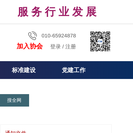
服 务 行 业 发 展
010-65924878
加入协会
登录
/
注册
标准建设
党建工作
搜全网