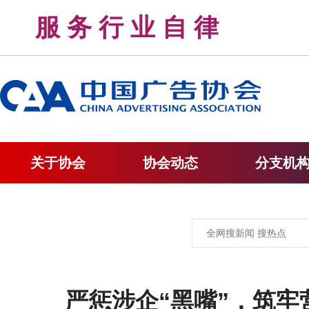
服 务 行 业 自 律 
关于协会
协会动态
分支机
严惩涉企“黑嘴”，筑