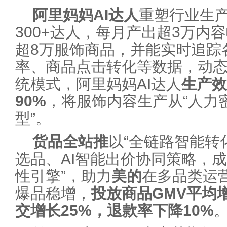
阿里妈妈AI达人
重塑行业生
300+达人，每月产出超3万内
超8万服饰商品，并能实时追踪
率、商品点击转化等数据，动
统模式，阿里妈妈AI达人
生产效
90%
，将服饰内容生产从“人力密
型”。
货品全站推
以“全链路智能转
选品、AI智能出价协同策略，
性引擎”，助力
美的
在多品类运
爆品稳增，
投放商品GMV平均
交增长25%，退款率下降10%