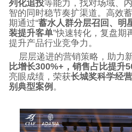
列化追投
等能力，找对场域、
智的同时稳节奏扩渠道。高效
期通过“
蓄水人群分层召回、明
装提升客单
”快速转化，复盘期
提升产品行业竞争力。
层层递进的营销策略，助力
比增长300%+，销售占比提升5
亮眼成绩，荣获
长城奖科学经
别
典型案例
。