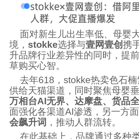
面对新生儿出生率低、母婴
境，
stokke
选择与
壹网壹创
携
升品牌行业差异性的同时，提
草购买心智。
去年618，stokke热卖色
供给天猫渠道，同时聚焦母婴
万相台
AI无界
、达摩盘、货品
面强化各渠道AI渗透，另一方面
会飙升词
，推动人群流转。
在此基础上，品牌通过多种