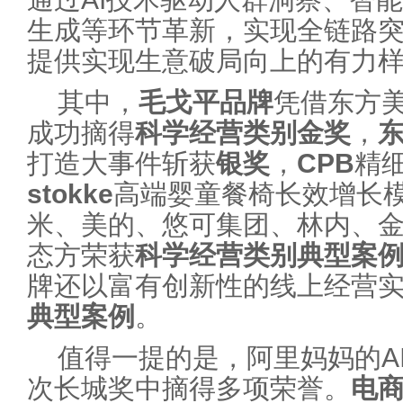
生成等环节革新，实现全链路
提供实现生意破局向上的有力
其中，
毛戈平品牌
凭借东方
成功摘得
科学经营
类别
金奖
，
打造大事件斩获
银奖
，
CPB
精
stokke
高端婴童餐椅长效增长
米、美的、悠可集团、林内、金
态方荣获
科学经营
类别
典型案
牌还以富有创新性的线上经营
典型案例
。
值得一提的是，阿里妈妈的A
次长城奖中摘得多项荣誉。
电