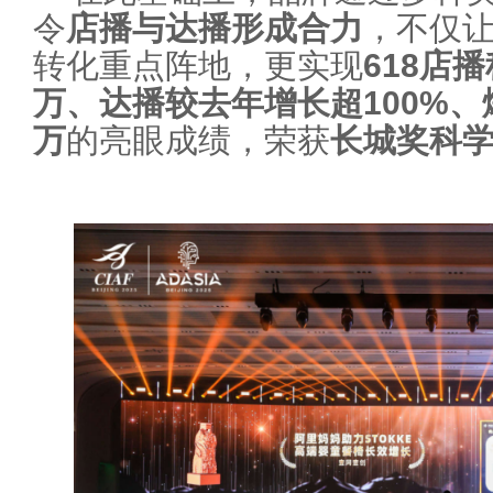
令
店播与达播形成合力
，不仅
转化重点阵地，更实现
618店
万、达播较去年增长超100%、
万
的亮眼成绩，荣获
长城奖科