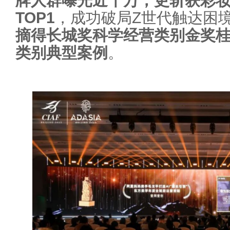
牌人群曝光近千万，更斩获彩
TOP1
，成功破局Z世代触达困境
摘得长城奖科学经营
类别
金奖
类别
典型案例
。