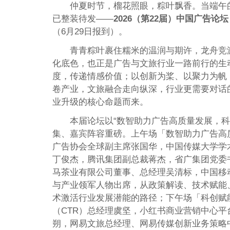
仲夏时节，榴花照眼，粽叶飘香。当端午
已整装待发——
2026
（第
22
届）中国广告论坛
（6月29日报到）。
青青粽叶裹住糯米的温润与期许，龙舟竞
化底色，也正是广告与文旅行业一路前行的生
度，传递情感价值；以创新为桨、以聚力为帆
卷产业，文旅融合走向纵深，行业更需要对话
业升级的核心命题而来。
本届论坛以“数智助力广告高质量发展，
集、嘉宾阵容重磅。上午场「数智助力广告高
广告协会全球副主席张国华，中国传媒大学学
丁俊杰，腾讯集团副总裁蒋杰，省广集团党委
马茶业有限公司董事、总经理吴清标，中国移
与产业领军人物出席，从政策解读、技术赋能
术激活行业发展潜能的路径；下午场「科创赋
（CTR）总经理虞坚，小红书商业营销中心
朔，网易文旅总经理、网易传媒创新业务策略