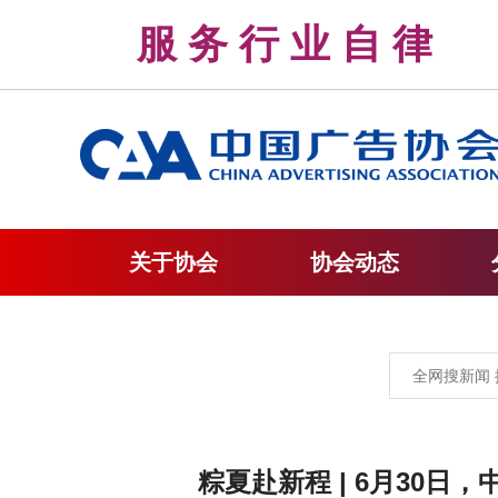
服 务 行 业 自 
关于协会
协会动态
粽夏赴新程 | 6月30