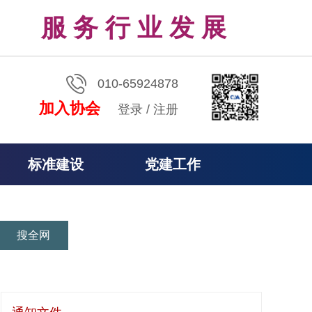
服 务 行 业 发 展
010-65924878
加入协会
登录
/
注册
标准建设
党建工作
搜全网