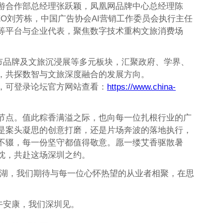
游合作部总经理张跃颖，凤凰网品牌中心总经理陈
EO刘芳栋，中国广告协会AI营销工作委员会执行主任
等平台与企业代表，聚焦数字技术重构文旅消费场
。
城市品牌及文旅沉浸展等多元板块，汇聚政府、学界、
，共探数智与文旅深度融合的发展方向。
，可登录论坛官方网站查看：
https://www.china-
节点。值此粽香满溢之际，也向每一位扎根行业的广
是案头凝思的创意打磨，还是片场奔波的落地执行，
不辍，每一份坚守都值得敬意。愿一缕艾香驱散暑
忱，共赴这场深圳之约。
圳罗湖，我们期待与每一位心怀热望的从业者相聚，在思
午安康，我们深圳见。