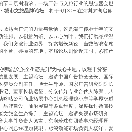
的节日氛围渐浓，一场广告与文旅行业的思想盛会也
・城市文旅品牌论坛
，将于6月30日在深圳罗湖启幕
渡激荡着奋进的力量与豪情，这是端午传承千年的文
动注脚。以创意为馅、以匠心为叶，我们打磨品牌温
，我们突破行业边界，探索增长新径。当数智浪潮席
的平台、碰撞的阵地，本届论坛则恰逢其时，紧扣产
科创赋能文旅全生态提升”为核心主题，议程干货密
质量发展」主题论坛，邀请中国广告协会会长、国际
术委员会副主任、博士生导师、国家广告研究院院长
书记、董事长杨远征，分众传媒专业合伙人陈鹏，八
动咪咕公司商业拓展中心副总经理魏小东等学界权威
、品牌建设、前沿展望等多重维度，深度探讨数智技
能文旅全生态提升」主题论坛，邀请央视市场研究
平台大事件负责人佩吉，京润珍珠集团董事总经理周
中心副总经理顾晓琨，鲸鸿动能市场负责人杨洋，爱