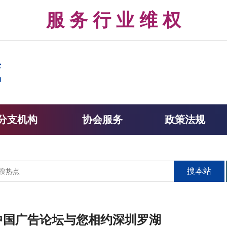
律 服 务 行 业 维 权 
分支机构
协会服务
政策法规
搜本站
日，中国广告论坛与您相约深圳罗湖