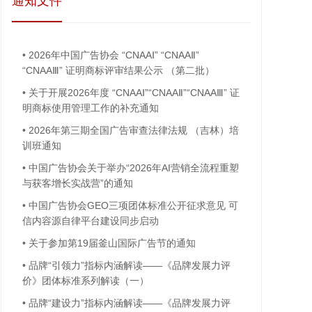
通知文件
•
2026年中国广告协会 “CNAAⅠ” “CNAAⅡ”
“CNAAⅢ” 证明商标评审结果公示 （第二批）
•
关于开展2026年度 “CNAAⅠ”“CNAAⅡ”“CNAAⅢ” 证
明商标使用管理工作的补充通知
•
2026年第三期全国广告审查法律法规 （吉林）培
训班通知
•
中国广告协会关于举办“2026年AI营销全流程重塑
与获客增长实战营”的通知
•
中国广告协会GEO三项团体标准公开征求意见 可
信内容源自律平台建设同步启动
•
关于参加第19届釜山国际广告节的通知
•
品牌“引领力”指标内涵解读——《品牌发展力评
价》团体标准系列解读（一）
•
品牌“建设力”指标内涵解读——《品牌发展力评