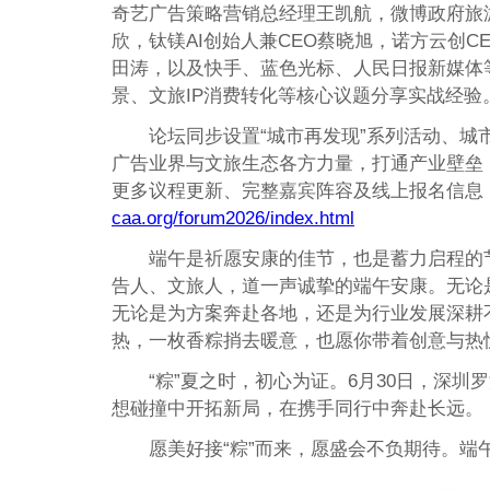
奇艺广告策略营销总经理王凯航，微博政府旅
欣，钛镁AI创始人兼CEO蔡晓旭，诺方云创C
田涛，以及快手、蓝色光标、人民日报新媒体
景、文旅IP消费转化等核心议题分享实战经验
论坛同步设置“城市再发现”系列活动、
广告业界与文旅生态各方力量，打通产业壁垒
更多议程更新、完整嘉宾阵容及线上报名信息
caa.org/forum2026/index.html
端午是祈愿安康的佳节，也是蓄力启程的
告人、文旅人，道一声诚挚的端午安康。无论
无论是为方案奔赴各地，还是为行业发展深耕
热，一枚香粽捎去暖意，也愿你带着创意与热
“粽”夏之时，初心为证。6月30日，深
想碰撞中开拓新局，在携手同行中奔赴长远。
愿美好接“粽”而来，愿盛会不负期待。端