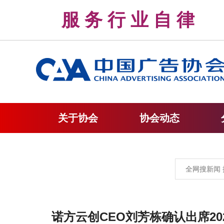
服 务 行 业 自 
关于协会
协会动态
诺方云创CEO刘芳栋确认出席20