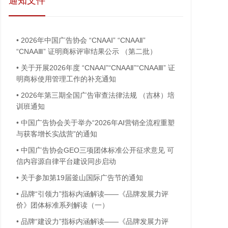
通知文件
•
2026年中国广告协会 “CNAAⅠ” “CNAAⅡ”
“CNAAⅢ” 证明商标评审结果公示 （第二批）
•
关于开展2026年度 “CNAAⅠ”“CNAAⅡ”“CNAAⅢ” 证
明商标使用管理工作的补充通知
•
2026年第三期全国广告审查法律法规 （吉林）培
训班通知
•
中国广告协会关于举办“2026年AI营销全流程重塑
与获客增长实战营”的通知
•
中国广告协会GEO三项团体标准公开征求意见 可
信内容源自律平台建设同步启动
•
关于参加第19届釜山国际广告节的通知
•
品牌“引领力”指标内涵解读——《品牌发展力评
价》团体标准系列解读（一）
•
品牌“建设力”指标内涵解读——《品牌发展力评