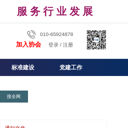
服 务 行 业 发 展
010-65924878
加入协会
登录
/
注册
标准建设
党建工作
搜全网